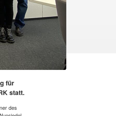
g für
K statt.
nner des
Wunsiedel