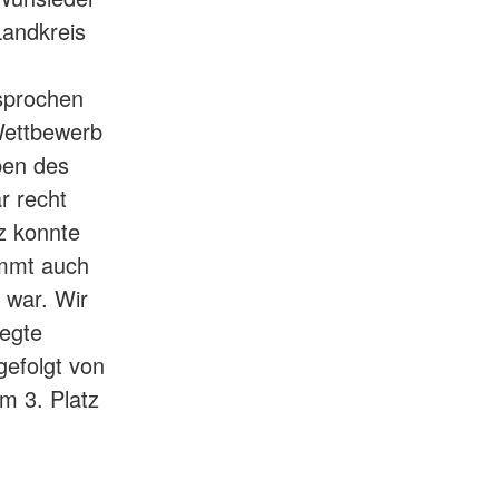
Landkreis
sprochen
Wettbewerb
ben des
r recht
tz konnte
ammt auch
 war. Wir
legte
gefolgt von
 3. Platz