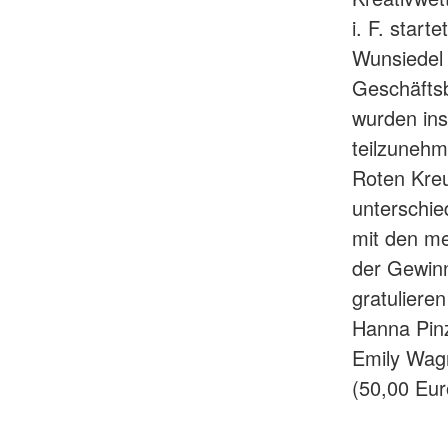
i. F. star
Wunsiedel
Geschäfts
wurden in
teilzunehm
Roten Kreu
unterschie
mit den me
der Gewinn
gratuliere
Hanna Pinz
Emily Wag
(50,00 Eur