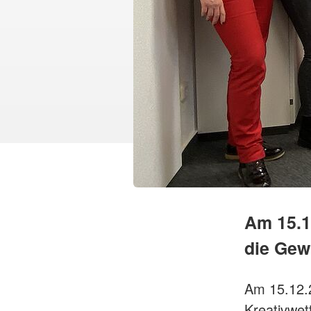
Am 15.12
die Gew
Am 15.12.2
Kreativwe