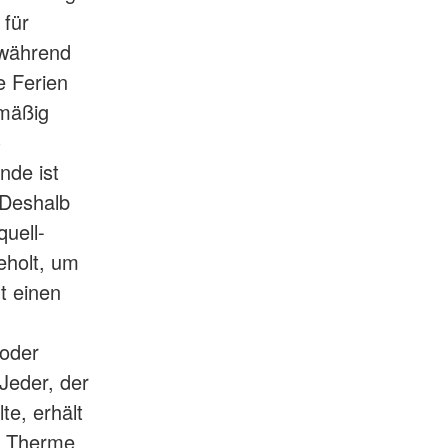
 für
 während
e Ferien
lmäßig
)
nde ist
 Deshalb
uell-
eholt, um
t einen
 oder
Jeder, der
te, erhält
r Therme