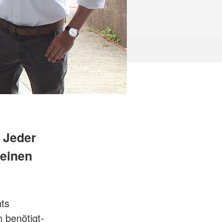
 Jeder
 einen
hts
 benötigt-