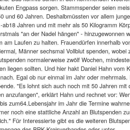
 akuten Engpass sorgen. Stammspender seien meis
0 und 60 Jahren. Deshalbmüssten vor allem junge
-ab18 Jahren und mit mehr als 50 Kilogramm Kör
erstmals "an der Nadel hängen" - hinzugewonnen 
 am Laufen zu halten. Frauendürfen innerhalb von
ermal, Männer sechsmal Vollblut spenden, wobei 
lutspenden normalerweise zwölf Wochen, mindeste
n liegen sollten. Und hier hakt Daniel Hahn vom 
nach. Egal ob nur einmal im Jahr oder mehrmals. 
pende. "Es lohnt sich auch noch mit 50 Jahren mit
n anzufangen", erklärt Hahn und rechnet vor: W
 bis zum64.Lebensjahr im Jahr die Termine wahrn
er noch eine stattliche Anzahl an Blutspenden 
ich." Für Interessierte gibt es die weiteren Blutsp
omepage des BRK-Kreisverbandes oder unter