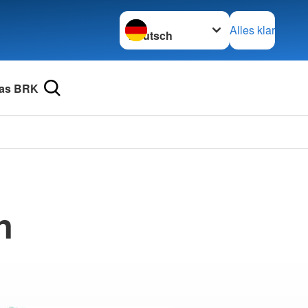
Sprache wechseln zu
Alles klar
as BRK
n