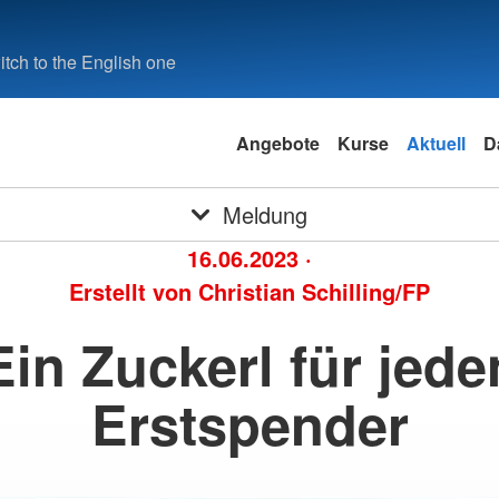
tch to the English one
Angebote
Kurse
Aktuell
D
Meldung
16.06.2023
·
Erstellt von
Christian Schilling/FP
Ein Zuckerl für jede
Erstspender