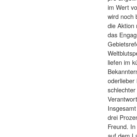
im Wert vo
wird noch 
die Aktion
das Engag
Gebietsref
Weltblutsp
liefen im 
Bekannter
oderlieber 
schlechter
Verantwort
Insgesamt 
drei Proze
Freund. In 
auf dem L