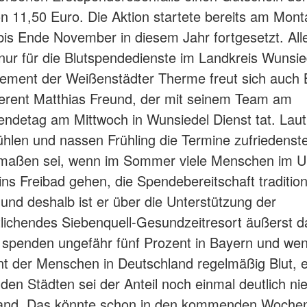
n 11,50 Euro. Die Aktion startete bereits am Mon
bis Ende November in diesem Jahr fortgesetzt. Aller
 nur für die Blutspendedienste im Landkreis Wunsie
ement der Weißenstädter Therme freut sich auch
erent Matthias Freund, der mit seinem Team am
endetag am Mittwoch in Wunsiedel Dienst tat. Lau
kühlen und nassen Frühling die Termine zufriedenste
maßen sei, wenn im Sommer viele Menschen im Ur
ins Freibad gehen, die Spendebereitschaft tradition
 und deshalb ist er über die Unterstützung der
lichendes Siebenquell-Gesundzeitresort äußerst d
spenden ungefähr fünf Prozent in Bayern und wen
nt der Menschen in Deutschland regelmäßig Blut, e
den Städten sei der Anteil noch einmal deutlich nie
and. Das könnte schon in den kommenden Wochen