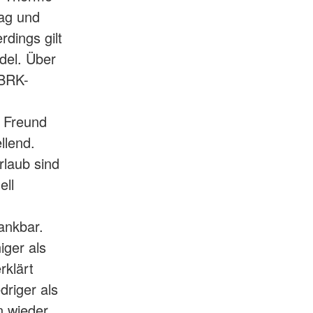
tag und
dings gilt
del. Über
 BRK-
t Freund
llend.
laub sind
ell
ankbar.
iger als
rklärt
driger als
 wieder