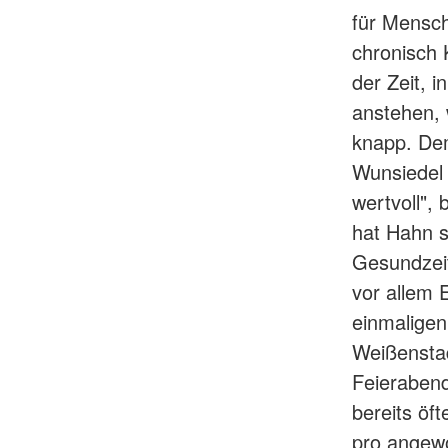
für Mensch
chronisch
der Zeit, 
anstehen,
knapp. Dem
Wunsiedel 
wertvoll",
hat Hahn s
Gesundzeit
vor allem 
einmaligen 
Weißenstad
Feierabend
bereits öft
pro angew