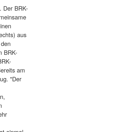
r. Der BRK-
gemeinsame
einen
echts) aus
 den
om BRK-
BRK-
Bereits am
ug. "Der
n,
m
ehr
st einmal