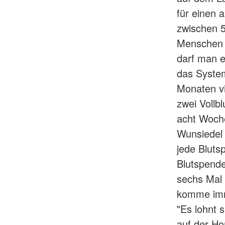
für einen
zwischen 5
Menschen 
darf man 
das System
Monaten vi
zwei Vollb
acht Woche
Wunsiedel 
jede Bluts
Blutspende
sechs Mal
komme imm
"Es lohnt s
auf der H