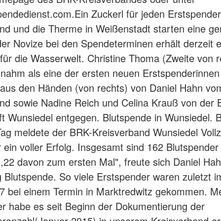
endedienst.com.Ein Zuckerl für jeden Erstspende
nd und die Therme in Weißenstadt starten eine 
der Novize bei den Spendeterminen erhält derzeit 
für die Wasserwelt. Christine Thoma (Zweite von r
nahm als eine der ersten neuen Erstspenderinnen
 aus den Händen (von rechts) von Daniel Hahn v
nd sowie Nadine Reich und Celina Krauß von der 
ft Wunsiedel entgegen. Blutspende in Wunsiedel. 
ag meldete der BRK-Kreisverband Wunsiedel Vollz
 ein voller Erfolg. Insgesamt sind 162 Blutspender
,22 davon zum ersten Mal", freute sich Daniel Hah
 Blutspende. So viele Erstspender waren zuletzt i
7 bei einem Termin in Marktredwitz gekommen. M
r habe es seit Beginn der Dokumentierung der
ranzahl(Januar 2015) in unserem Kreisverband er