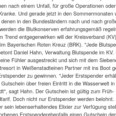
en nach einem Unfall, für große Operationen oder
 Kranke. Und gerade jetzt in den Sommermonaten
in denen in den Bundesländern nach und nach groß
 werden die Blutkonserven erfahrungsgemäß rege
 Trend entgegenwirken will der Kreisverband (KV
im Bayerischen Roten Kreuz (BRK). "Jede Blutspe
 betont Daniel Hahn, Verwaltung Blutspende im KV.
eine Fühler ausgestreckt und sich mit dem Siebenq
resort in Weißenstadteinen Partner mit ins Boot g
Erstspender zu gewinnen. "Jeder Erstspender erhäl
Gutschein über freien Eintritt in die Wasserwelt in
t", sagt Hahn. Der Gutschein ist gültig zum Früh-
tarif. Doch nicht nur Erstspender werden belohnt. 
er sein lebenserhaltendes Elixier zur Verfügung stell
orbenen Erstspenderebenfalls einen Gutschein de