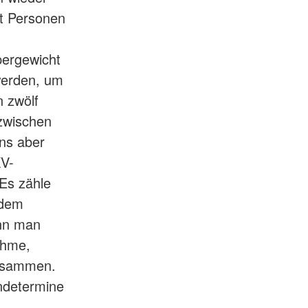
t Personen
pergewicht
werden, um
 zwölf
zwischen
ns aber
KV-
Es zähle
 dem
enn man
ehme,
zusammen.
endetermine