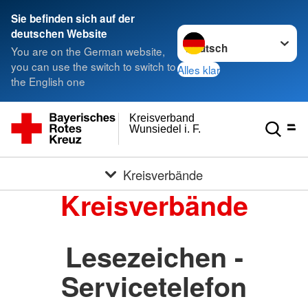
Sie befinden sich auf der
Sprache wechseln zu
deutschen Website
You are on the German website,
you can use the switch to switch to
Alles klar
the English one
Kreisverband
Wunsiedel i. F.
Kreisverbände
Kreisverbände
Lesezeichen -
Servicetelefon