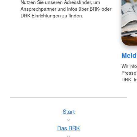
Nutzen Sie unseren Adressfinder, um
Ansprechpartner und Infos über BRK- oder
DRK-Einrichtungen zu finden.
Meld
Wir inf
Pressei
DRK. In
Start
Das BRK