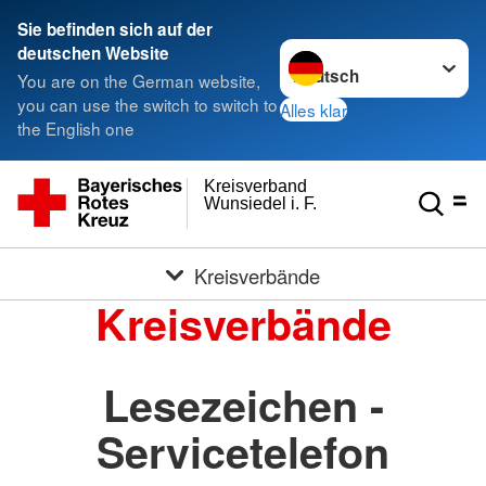
Sie befinden sich auf der
Sprache wechseln zu
deutschen Website
You are on the German website,
you can use the switch to switch to
Alles klar
the English one
Kreisverband
Wunsiedel i. F.
Kreisverbände
Kreisverbände
Lesezeichen -
Servicetelefon