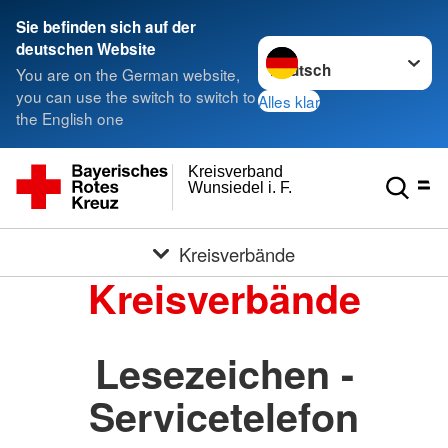
Sie befinden sich auf der
Sprache wechseln zu
deutschen Website
You are on the German website,
you can use the switch to switch to
Alles klar
the English one
Kreisverband
Wunsiedel i. F.
Kreisverbände
Kreisverbände
Lesezeichen -
Servicetelefon