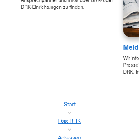
DRK-Einrichtungen zu finden.
Meld
Wir inf
Pressei
DRK. In
Start
Das BRK
Adressen