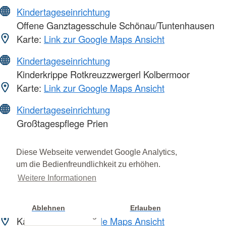
Kindertageseinrichtung
Offene Ganztagesschule Schönau/Tuntenhausen
Karte:
Link zur Google Maps Ansicht
Kindertageseinrichtung
Kinderkrippe Rotkreuzzwergerl Kolbermoor
Karte:
Link zur Google Maps Ansicht
Kindertageseinrichtung
Großtagespflege Prien
Karte:
Link zur Google Maps Ansicht
Diese Webseite verwendet Google Analytics,
Kleidercontainer
um die Bedienfreundlichkeit zu erhöhen.
Karte:
Link zur Google Maps Ansicht
Weitere Informationen
Kleiderläden
Kleiderladen Bad Endorf
Ablehnen
Erlauben
Cookie Einstellung
Karte:
Link zur Google Maps Ansicht