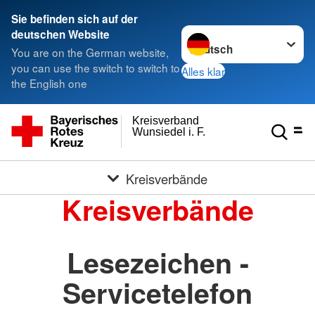
Sie befinden sich auf der
Sprache wechseln zu
deutschen Website
You are on the German website,
you can use the switch to switch to
Alles klar
the English one
Kreisverband
Wunsiedel i. F.
Kreisverbände
Kreisverbände
Lesezeichen -
Servicetelefon