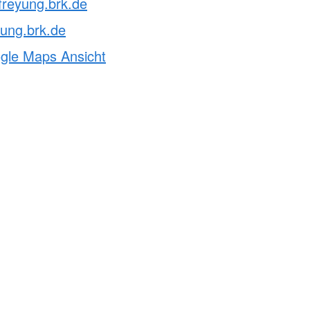
freyung.brk.de
ung.brk.de
ogle Maps Ansicht