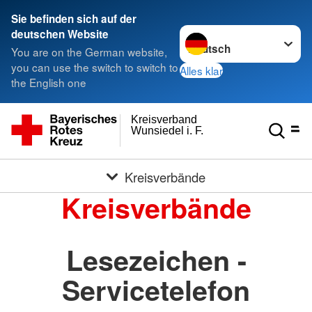
Sie befinden sich auf der
Sprache wechseln zu
deutschen Website
You are on the German website,
you can use the switch to switch to
Alles klar
the English one
Kreisverband
Wunsiedel i. F.
Kreisverbände
Kreisverbände
Lesezeichen -
Servicetelefon