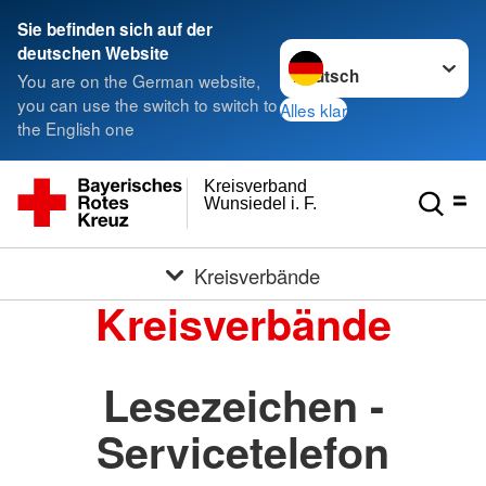
Sie befinden sich auf der
Sprache wechseln zu
deutschen Website
You are on the German website,
you can use the switch to switch to
Alles klar
the English one
Kreisverband
Wunsiedel i. F.
Kreisverbände
Kreisverbände
Lesezeichen -
Servicetelefon