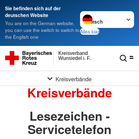
Sie befinden sich auf der
Sprache wechseln zu
deutschen Website
You are on the German website,
you can use the switch to switch to
Alles klar
the English one
Kreisverband
Wunsiedel i. F.
Kreisverbände
Kreisverbände
Lesezeichen -
Servicetelefon