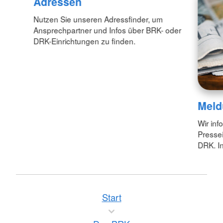
Adressen
Nutzen Sie unseren Adressfinder, um
Ansprechpartner und Infos über BRK- oder
DRK-Einrichtungen zu finden.
Meld
Wir inf
Pressei
DRK. In
Start