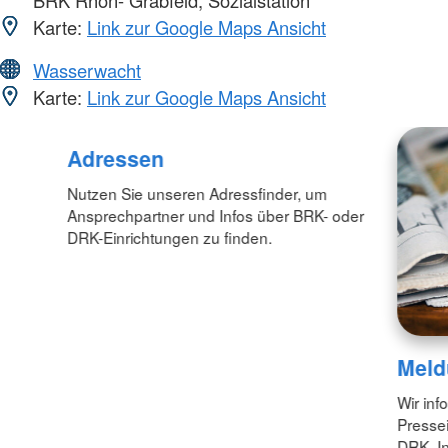
BRK Rhön- Grabfeld, Sozialstation
Karte:
Link zur Google Maps Ansicht
Wasserwacht
Karte:
Link zur Google Maps Ansicht
Adressen
Nutzen Sie unseren Adressfinder, um
Ansprechpartner und Infos über BRK- oder
DRK-Einrichtungen zu finden.
Meld
Wir inf
Pressei
DRK. In