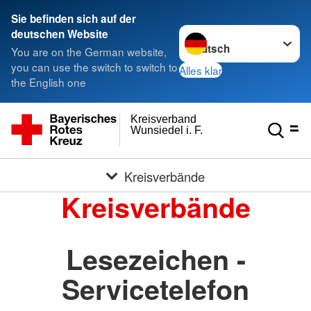
Sie befinden sich auf der
Sprache wechseln zu
deutschen Website
You are on the German website,
you can use the switch to switch to
Alles klar
the English one
Kreisverband
Wunsiedel i. F.
Kreisverbände
Kreisverbände
Lesezeichen -
Servicetelefon