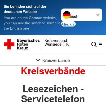
Sie befinden sich auf der
Sprache wechseln zu
deutschen Website
You are on the German website,
you can use the switch to switch to
Alles klar
the English one
Kreisverband
Wunsiedel i. F.
Kreisverbände
Kreisverbände
Lesezeichen -
Servicetelefon