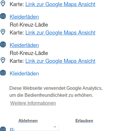
Karte:
Link zur Google Maps Ansicht
Kleiderläden
Rot-Kreuz-Lädle
Karte:
Link zur Google Maps Ansicht
Kleiderläden
Rot-Kreuz-Lädle
Karte:
Link zur Google Maps Ansicht
Kleiderläden
Rot-Kreuz-Lädle
Karte:
Link zur Google Maps Ansicht
Diese Webseite verwendet Google Analytics,
um die Bedienfreundlichkeit zu erhöhen.
Kleiderläden
Weitere Informationen
Rot-Kreuz-Lädle
Karte:
Link zur Google Maps Ansicht
Ablehnen
Erlauben
Cookie Einstellung
Rettungswache