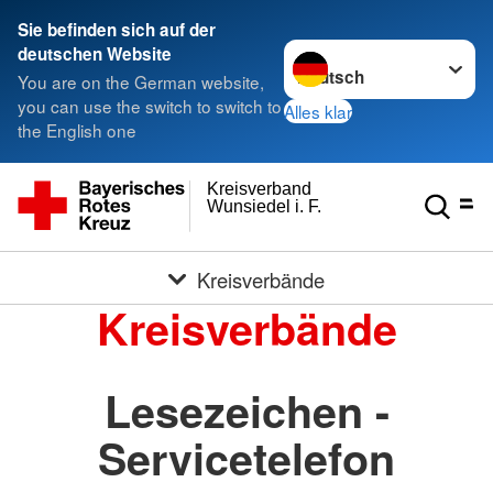
Sie befinden sich auf der
Sprache wechseln zu
deutschen Website
You are on the German website,
you can use the switch to switch to
Alles klar
the English one
Kreisverband
Wunsiedel i. F.
Kreisverbände
Kreisverbände
Lesezeichen -
Servicetelefon