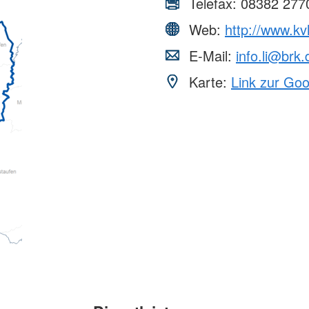
Telefax:
08382 277
Web:
http://www.kv
E-Mail:
info.li@brk.
Karte:
Link zur Go