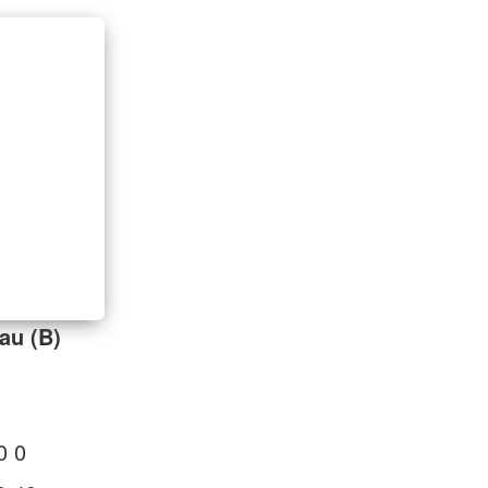
au (B)
0 0