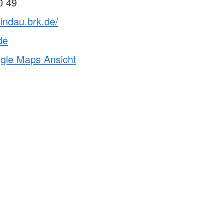
0 49
lindau.brk.de/
de
ogle Maps Ansicht