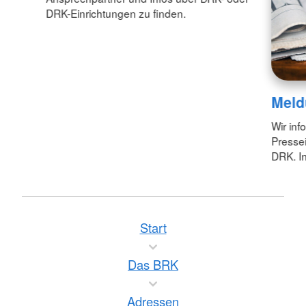
DRK-Einrichtungen zu finden.
Meld
Wir inf
Pressei
DRK. In
Start
Das BRK
Adressen