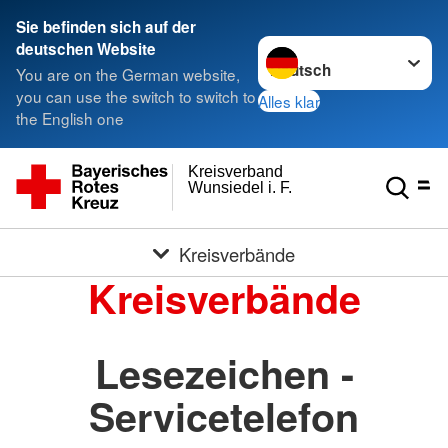
Sie befinden sich auf der
Sprache wechseln zu
deutschen Website
You are on the German website,
you can use the switch to switch to
Alles klar
the English one
Kreisverband
Wunsiedel i. F.
Kreisverbände
Kreisverbände
Lesezeichen -
Servicetelefon