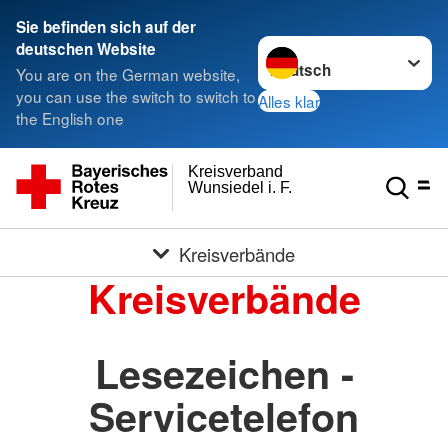
Sie befinden sich auf der
Sprache wechseln zu
deutschen Website
You are on the German website,
you can use the switch to switch to
Alles klar
the English one
Kreisverband
Wunsiedel i. F.
Kreisverbände
Kreisverbände
Lesezeichen -
Servicetelefon