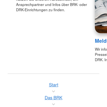
Ansprechpartner und Infos über BRK- oder
DRK-Einrichtungen zu finden.
Meld
Wir inf
Pressei
DRK. In
Start
Das BRK