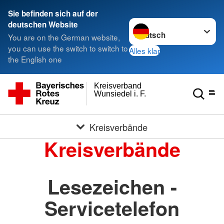
Sie befinden sich auf der
Sprache wechseln zu
deutschen Website
You are on the German website,
you can use the switch to switch to
Alles klar
the English one
Kreisverband
Wunsiedel i. F.
Kreisverbände
Kreisverbände
Lesezeichen -
Servicetelefon