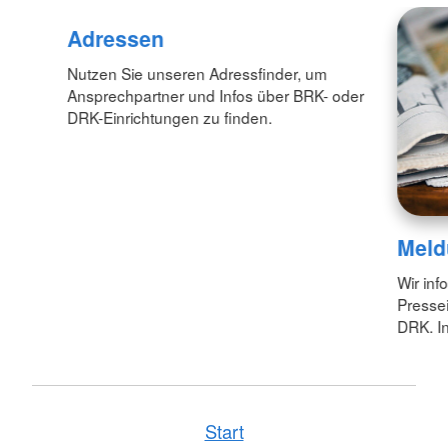
Adressen
Nutzen Sie unseren Adressfinder, um
Ansprechpartner und Infos über BRK- oder
DRK-Einrichtungen zu finden.
Meld
Wir inf
Pressei
DRK. In
Start