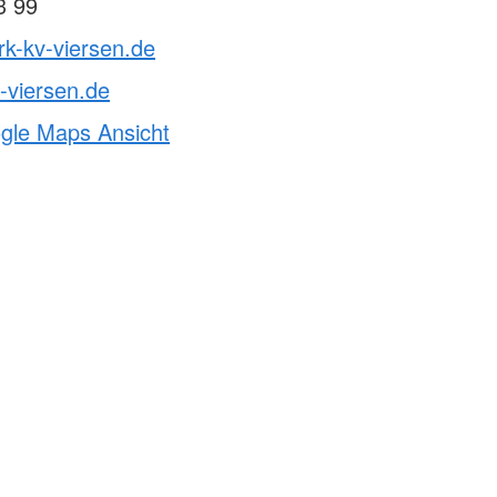
3 99
rk-kv-viersen.de
-viersen.de
ogle Maps Ansicht