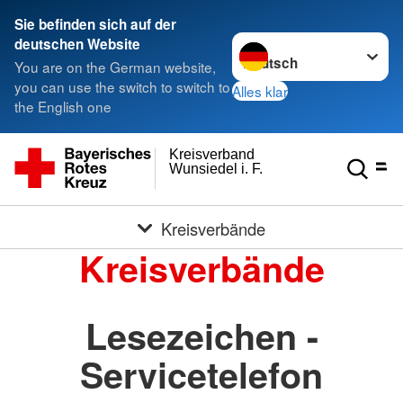
Sie befinden sich auf der
Sprache wechseln zu
deutschen Website
You are on the German website,
you can use the switch to switch to
Alles klar
the English one
Kreisverband
Wunsiedel i. F.
Kreisverbände
Kreisverbände
Lesezeichen -
Servicetelefon