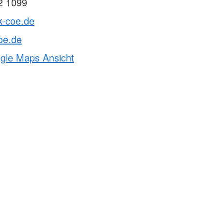
2 1099
k-coe.de
oe.de
ogle Maps Ansicht