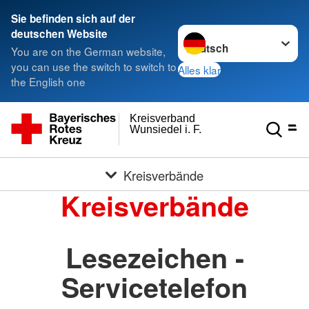
Sie befinden sich auf der
Sprache wechseln zu
deutschen Website
You are on the German website,
you can use the switch to switch to
Alles klar
the English one
Kreisverband
Wunsiedel i. F.
Kreisverbände
Kreisverbände
Lesezeichen -
Servicetelefon