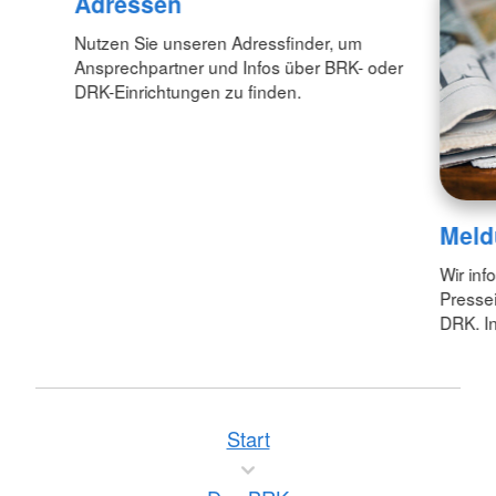
Adressen
Nutzen Sie unseren Adressfinder, um
Ansprechpartner und Infos über BRK- oder
DRK-Einrichtungen zu finden.
Meld
Wir inf
Pressei
DRK. In
Start