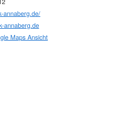
12
k-annaberg.de/
k-annaberg.de
ogle Maps Ansicht