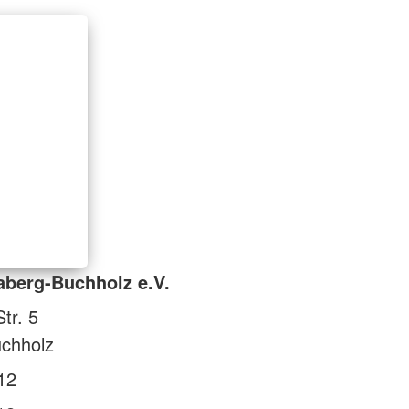
berg-Buchholz e.V.
tr. 5
chholz
12