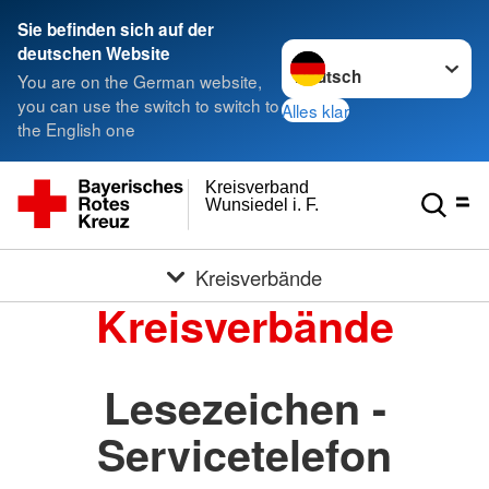
Sie befinden sich auf der
Sprache wechseln zu
deutschen Website
You are on the German website,
you can use the switch to switch to
Alles klar
the English one
Kreisverband
Wunsiedel i. F.
Kreisverbände
Kreisverbände
Lesezeichen -
Servicetelefon