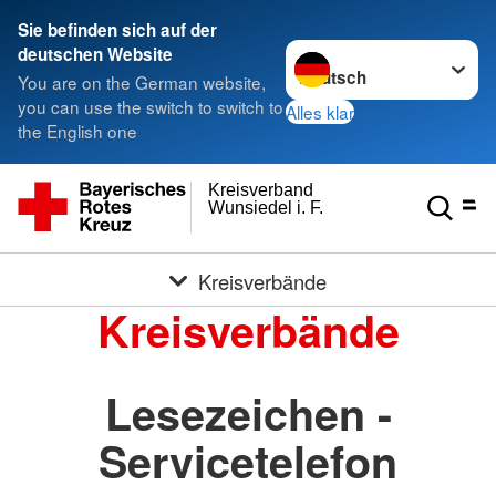
Sie befinden sich auf der
Sprache wechseln zu
deutschen Website
You are on the German website,
you can use the switch to switch to
Alles klar
the English one
Kreisverband
Wunsiedel i. F.
Kreisverbände
Kreisverbände
Lesezeichen -
Servicetelefon