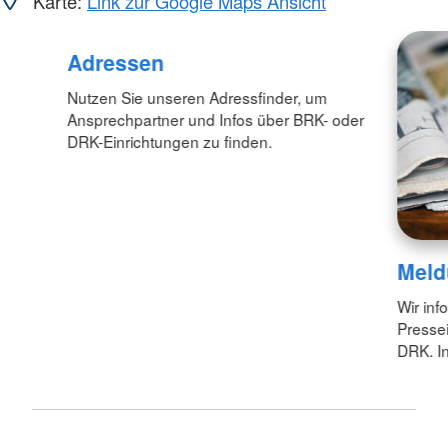
Karte:
Link zur Google Maps Ansicht
Adressen
Nutzen Sie unseren Adressfinder, um
Ansprechpartner und Infos über BRK- oder
DRK-Einrichtungen zu finden.
Meld
Wir inf
Pressei
DRK. In