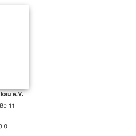
kau e.V.
aße 11
0 0