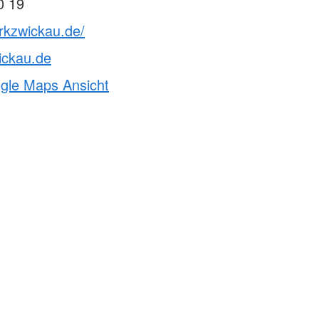
0 19
rkzwickau.de/
ickau.de
ogle Maps Ansicht