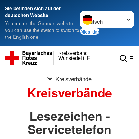
Sie befinden sich auf der
Sprache wechseln zu
deutschen Website
You are on the German website,
you can use the switch to switch to
Alles klar
the English one
Kreisverband
Wunsiedel i. F.
Kreisverbände
Kreisverbände
Lesezeichen -
Servicetelefon