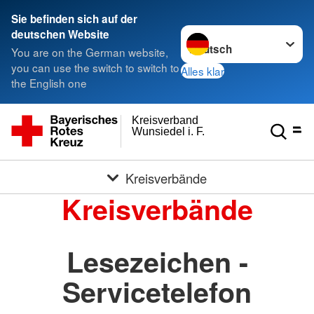
Sie befinden sich auf der
Sprache wechseln zu
deutschen Website
You are on the German website,
you can use the switch to switch to
Alles klar
the English one
Kreisverband
Wunsiedel i. F.
Kreisverbände
Kreisverbände
Lesezeichen -
Servicetelefon