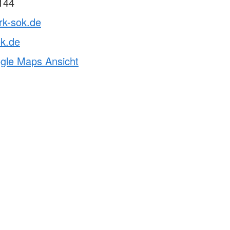
144
rk-sok.de
ok.de
ogle Maps Ansicht