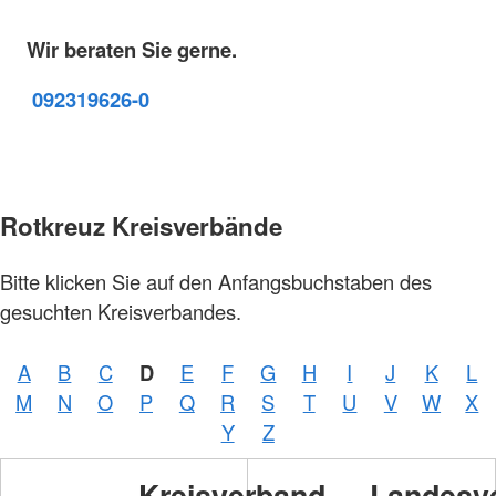
Wir beraten Sie gerne.
09231
9626-0
Rotkreuz Kreisverbände
Bitte klicken Sie auf den Anfangsbuchstaben des
gesuchten Kreisverbandes.
A
B
C
D
E
F
G
H
I
J
K
L
M
N
O
P
Q
R
S
T
U
V
W
X
Y
Z
Kreisverband
Landesv