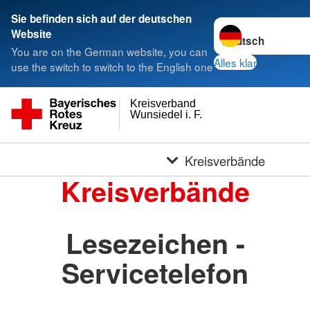
Sie befinden sich auf der deutschen
Sprache wechseln 
Website
You are on the German website, you can
Alles klar
use the switch to switch to the English one
Kreisverband
Wunsiedel i. F.
Kreisverbände
Kreisverbände
Lesezeichen -
Servicetelefon