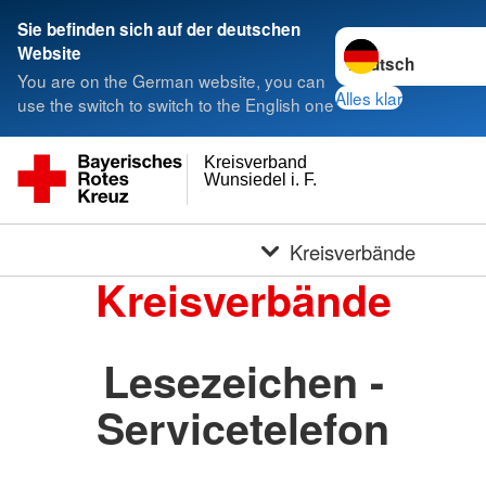
Sie befinden sich auf der deutschen
Sprache wechseln 
Website
You are on the German website, you can
Alles klar
use the switch to switch to the English one
Kreisverband
Wunsiedel i. F.
Kreisverbände
Kreisverbände
Lesezeichen -
Servicetelefon