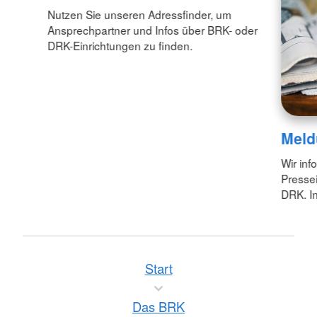
Nutzen Sie unseren Adressfinder, um
Ansprechpartner und Infos über BRK- oder
DRK-Einrichtungen zu finden.
Meld
Wir inf
Pressei
DRK. In
Start
Das BRK