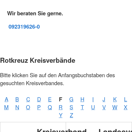
Wir beraten Sie gerne.
09231
9626-0
Rotkreuz Kreisverbände
Bitte klicken Sie auf den Anfangsbuchstaben des
gesuchten Kreisverbandes.
A
B
C
D
E
F
G
H
I
J
K
L
M
N
O
P
Q
R
S
T
U
V
W
X
Y
Z
Kreisverband
Landesv