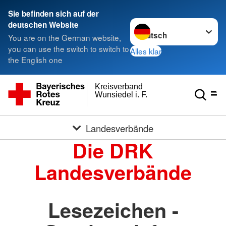
Sie befinden sich auf der
Sprache wechseln zu
deutschen Website
You are on the German website,
you can use the switch to switch to
Alles klar
the English one
Kreisverband
Wunsiedel i. F.
Landesverbände
Die DRK
Landesverbände
Lesezeichen -