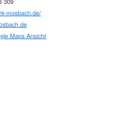
8 309
drk-mosbach.de/
osbach.de
ogle Maps Ansicht