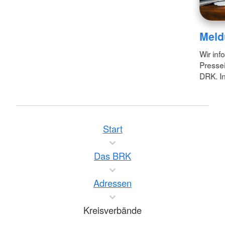
Meld
Wir inf
Pressei
DRK. In
Start
Das BRK
Adressen
Kreisverbände