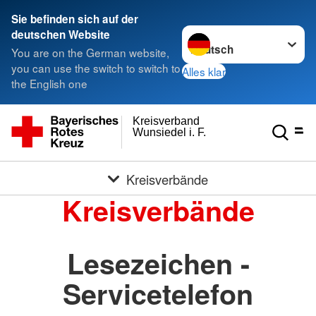
Sie befinden sich auf der
Sprache wechseln zu
deutschen Website
You are on the German website,
you can use the switch to switch to
Alles klar
the English one
Kreisverband
Wunsiedel i. F.
Kreisverbände
Kreisverbände
Lesezeichen -
Servicetelefon