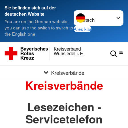
Sie befinden sich auf der
Sprache wechseln zu
deutschen Website
You are on the German website,
you can use the switch to switch to
Alles klar
the English one
Kreisverband
Wunsiedel i. F.
Kreisverbände
Kreisverbände
Lesezeichen -
Servicetelefon