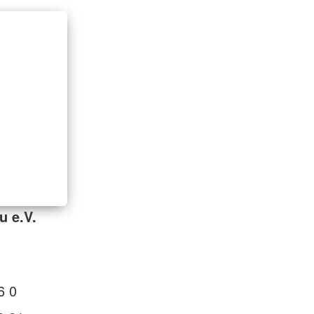
u e.V.
6 0