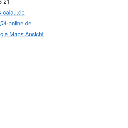
6 21
k-calau.de
t-online.de
ogle Maps Ansicht