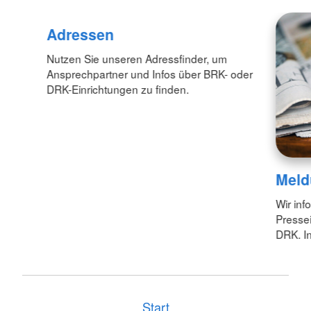
Adressen
Nutzen Sie unseren Adressfinder, um
Ansprechpartner und Infos über BRK- oder
DRK-Einrichtungen zu finden.
Meld
Wir inf
Pressei
DRK. In
Start