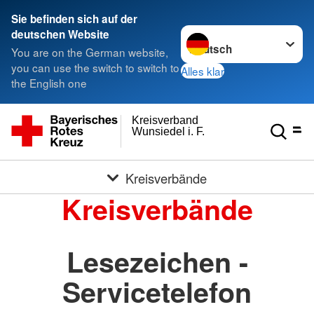
Sie befinden sich auf der
Sprache wechseln zu
deutschen Website
You are on the German website,
you can use the switch to switch to
Alles klar
the English one
Kreisverband
Wunsiedel i. F.
Kreisverbände
Kreisverbände
Lesezeichen -
Servicetelefon