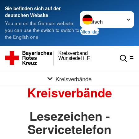
Sie befinden sich auf der
Sprache wechseln zu
deutschen Website
You are on the German website,
you can use the switch to switch to
Alles klar
the English one
Kreisverband
Wunsiedel i. F.
Kreisverbände
Kreisverbände
Lesezeichen -
Servicetelefon