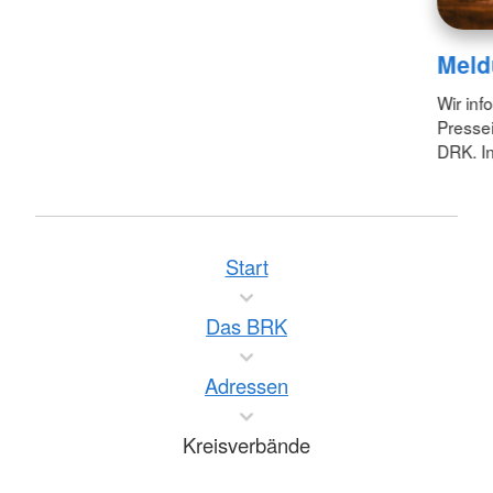
Meld
Wir inf
Pressei
DRK. In
Start
Das BRK
Adressen
Kreisverbände