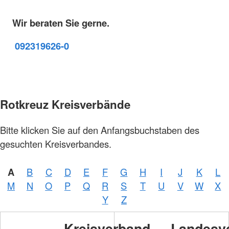
Wir beraten Sie gerne.
09231
9626-0
Rotkreuz Kreisverbände
Bitte klicken Sie auf den Anfangsbuchstaben des
gesuchten Kreisverbandes.
A
B
C
D
E
F
G
H
I
J
K
L
M
N
O
P
Q
R
S
T
U
V
W
X
Y
Z
Kreisverband
Landesv