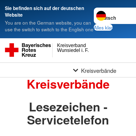
Sie befinden sich auf der deutschen
Sprache wechseln 
Website
You are on the German website, you can
Alles klar
use the switch to switch to the English one
Kreisverband
Wunsiedel i. F.
Kreisverbände
Kreisverbände
Lesezeichen -
Servicetelefon