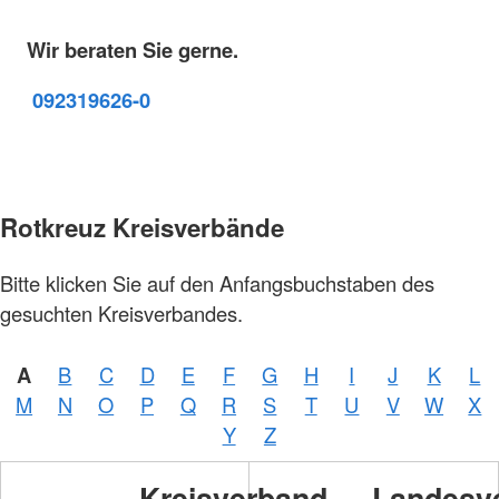
Wir beraten Sie gerne.
09231
9626-0
Rotkreuz Kreisverbände
Bitte klicken Sie auf den Anfangsbuchstaben des
gesuchten Kreisverbandes.
A
B
C
D
E
F
G
H
I
J
K
L
M
N
O
P
Q
R
S
T
U
V
W
X
Y
Z
Kreisverband
Landesv