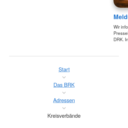
Meld
Wir inf
Pressei
DRK. In
Start
Das BRK
Adressen
Kreisverbände