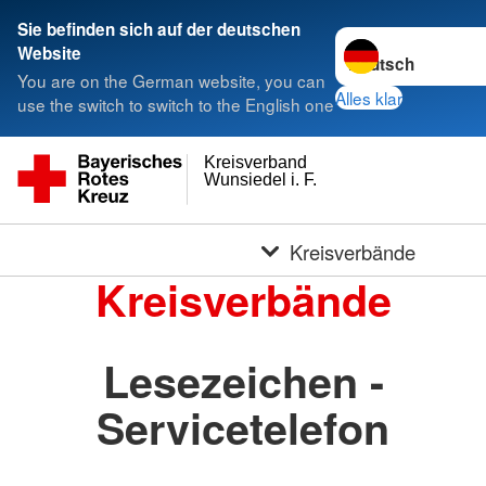
Sie befinden sich auf der deutschen
Sprache wechseln 
Website
You are on the German website, you can
Alles klar
use the switch to switch to the English one
Kreisverband
Wunsiedel i. F.
Kreisverbände
Kreisverbände
Lesezeichen -
Servicetelefon