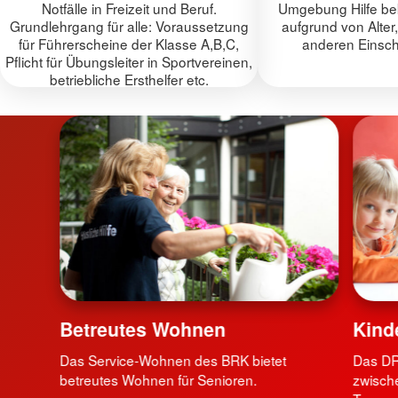
Notfälle in Freizeit und Beruf.
Umgebung Hilfe be
Grundlehrgang für alle: Voraussetzung
aufgrund von Alter
für Führerscheine der Klasse A,B,C,
anderen Einsc
Pflicht für Übungsleiter in Sportvereinen,
betriebliche Ersthelfer etc.
Betreutes Wohnen
Kind
Das Service-Wohnen des BRK bietet
Das DR
betreutes Wohnen für Senioren.
zwisch