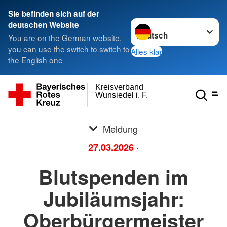
Sie befinden sich auf der
Sprache wechseln zu
deutschen Website
You are on the German website,
you can use the switch to switch to
Alles klar
the English one
Kreisverband
Wunsiedel i. F.
Meldung
27.03.2026
·
Blutspenden im
Jubiläumsjahr:
Oberbürgermeister