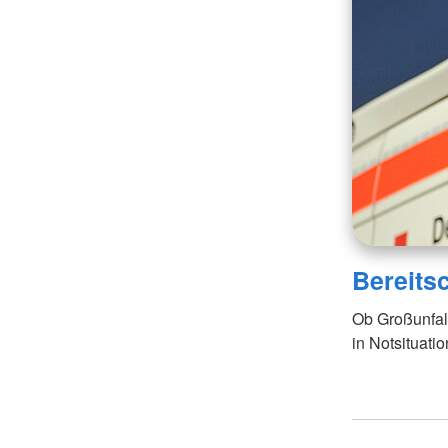
Bereits
Ob Großunfal
in Notsituati