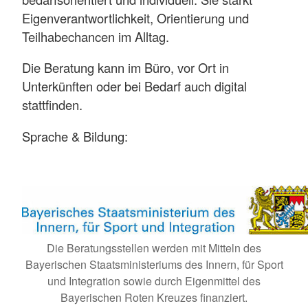
Eigenverantwortlichkeit, Orientierung und
Teilhabechancen im Alltag.
Die Beratung kann im Büro, vor Ort in
Unterkünften oder bei Bedarf auch digital
stattfinden.
Sprache & Bildung:
Integrationskurse und weitere
Deutschkurse
Anerkennung ausländischer Zeugnisse
Zugang zu Ausbildung, Studium &
Die Beratungsstellen werden mit Mitteln des
Qualifizierung
Bayerischen Staatsministeriums des Innern, für Sport
und Integration sowie durch Eigenmittel des
Leben in Deutschland:
Bayerischen Roten Kreuzes finanziert.