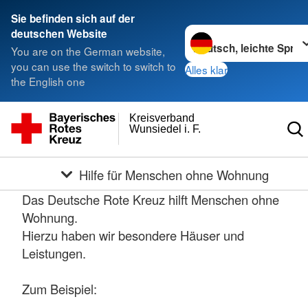
Sie befinden sich auf der
Sprache wechseln zu
deutschen Website
You are on the German website,
you can use the switch to switch to
Alles klar
the English one
Kreisverband
Wunsiedel i. F.
Hilfe für Menschen ohne Wohnung
Das Deutsche Rote Kreuz hilft Menschen ohne
Wohnung.
Hierzu haben wir besondere Häuser und
Leistungen.
Zum Beispiel: