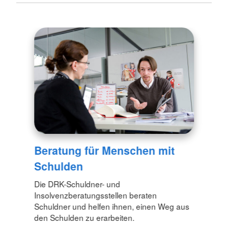
Unterstützung im Umgang mit Behörden
(z. B. Jobcenter, Sozialamt,
Krankenkasse)
Fragen zu Familie, Erziehung, Schule &
Gesundheit
Orientierung im Sozialraum, Freizeit- &
Kontaktangebote
Rechtliches & individuelles Leben:
Klärung aufenthaltsrechtlicher Fragen
Beratung für Menschen mit
Sozialpädagogische Einzelfallberatung
Schulden
Unterstützung in Krisen- und
Die DRK-Schuldner- und
Insolvenzberatungsstellen beraten
Konfliktsituationen
Schuldner und helfen ihnen, einen Weg aus
Weitervermittlung an Fachdienste (z. B.
den Schulden zu erarbeiten.