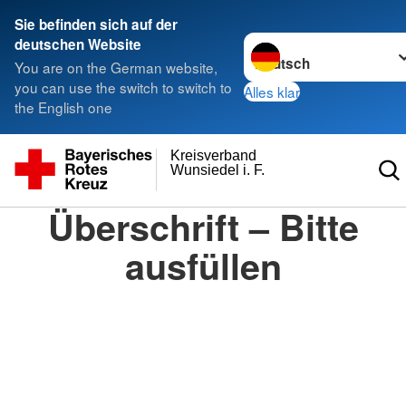
Sie befinden sich auf der
Sprache wechseln zu
deutschen Website
You are on the German website,
you can use the switch to switch to
Alles klar
the English one
Kreisverband
Wunsiedel i. F.
Überschrift – Bitte
ausfüllen