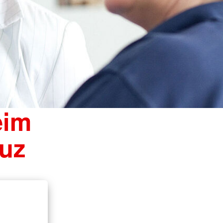
eim
uz