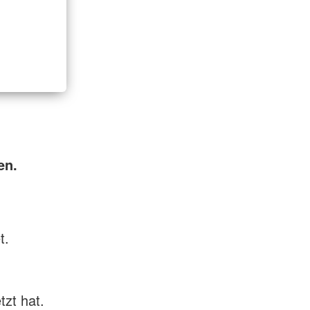
en.
t.
tzt hat.