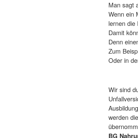
Man sagt a
Wenn ein M
lernen die
Damit könn
Denn einen
Zum Beispi
Oder in der
Wir sind d
Unfallvers
Ausbildunge
werden die
übernomm
BG Nahru