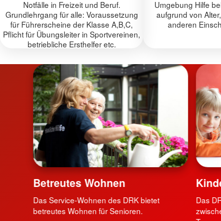
Notfälle in Freizeit und Beruf.
Umgebung Hilfe be
Grundlehrgang für alle: Voraussetzung
aufgrund von Alter
für Führerscheine der Klasse A,B,C,
anderen Einsc
Pflicht für Übungsleiter in Sportvereinen,
betriebliche Ersthelfer etc.
Betreutes Wohnen
Kind
Das Service-Wohnen des DRK bietet
Das DR
betreutes Wohnen für Senioren.
zwisch